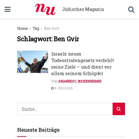
Jüdisches Magazin
Home
Tag
Ben Gvir
Schlagwort:
Ben Gvir
Israels neues
Todesstrafengesetz verfehlt
seine Ziele – und dient vor
allem seinem Schöpfer
VON
JOHANNES C. BOCKENHEIMER
4. JULI 2026
Neueste Beiträge