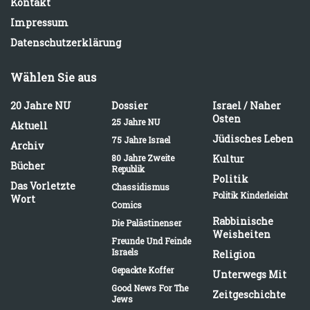
Kontakt
Impressum
Datenschutzerklärung
Wählen Sie aus
20 Jahre NU
Dossier
Israel / Naher
Osten
25 Jahre NU
Aktuell
Jüdisches Leben
75 Jahre Israel
Archiv
80 Jahre Zweite
Kultur
Bücher
Republik
Politik
Das Vorletzte
Chassidismus
Politik Kinderleicht
Wort
Comics
Rabbinische
Die Palästinenser
Weisheiten
Freunde Und Feinde
Israels
Religion
Gepackte Koffer
Unterwegs Mit
Good News For The
Zeitgeschichte
Jews