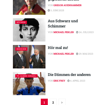
VON
GREGOR AUENHAMMER
3. JUNI 2025
Aus Schwarz und
BÜCHER
Schimmer
VON
MICHAEL PEKLER
24. JULI 2023
Hör mal zu!
DOSSIER
VON
MICHAEL PEKLER
29. MAI 2023
Die Stimmen der anderen
75 JAHRE ISRAEL
VON
ERIC FREY
4. APRIL 2023
1
2