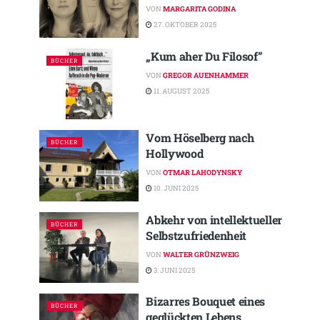
VON
MARGARITA GODINA
27. OKTOBER 2025
„Kum aher Du Filosof”
BÜCHER
VON
GREGOR AUENHAMMER
11. AUGUST 2025
Vom Höselberg nach
BÜCHER
Hollywood
VON
OTMAR LAHODYNSKY
10. JUNI 2025
Abkehr von intellektueller
BÜCHER
Selbstzufriedenheit
VON
WALTER GRÜNZWEIG
3. JUNI 2025
Bizarres Bouquet eines
BÜCHER
geglückten Lebens