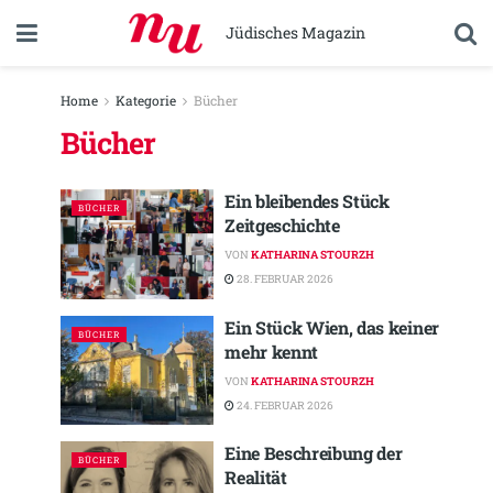
Jüdisches Magazin
Home
Kategorie
Bücher
Bücher
Ein bleibendes Stück
BÜCHER
Zeitgeschichte
VON
KATHARINA STOURZH
28. FEBRUAR 2026
Ein Stück Wien, das keiner
BÜCHER
mehr kennt
VON
KATHARINA STOURZH
24. FEBRUAR 2026
Eine Beschreibung der
BÜCHER
Realität