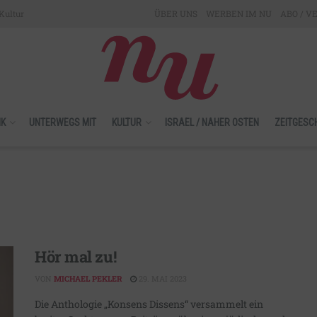
Kultur
ÜBER UNS
WERBEN IM NU
ABO / V
IK
UNTERWEGS MIT
KULTUR
ISRAEL / NAHER OSTEN
ZEITGESC
Hör mal zu!
VON
MICHAEL PEKLER
29. MAI 2023
Die Anthologie „Konsens Dissens“ versammelt ein