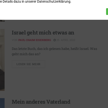
e Details dazu in unserer Datenschutzerklärung.
Israel geht mich etwas an
VON
PAUL CHAIM EISENBERG
25. APRIL 2023
Das letzte Buch, das ich gelesen habe, heißt Israel. Was
geht mich das an?
LESEN SIE MEHR
Mein anderes Vaterland