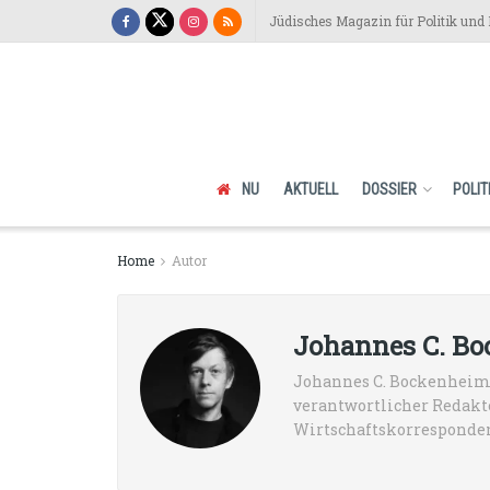
Jüdisches Magazin für Politik und 
NU
AKTUELL
DOSSIER
POLIT
Home
Autor
Johannes C. B
Johannes C. Bockenheimer
verantwortlicher Redakteu
Wirtschaftskorrespondent