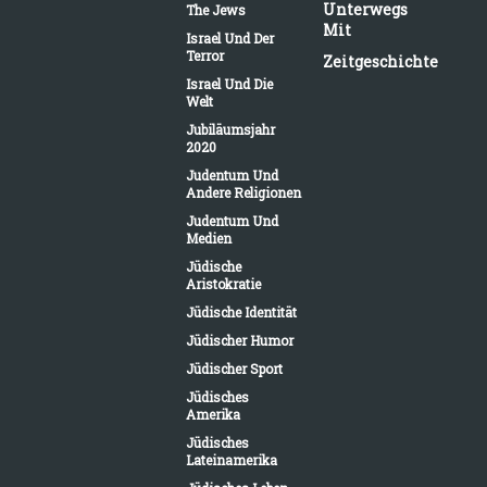
Unterwegs
The Jews
Mit
Israel Und Der
Terror
Zeitgeschichte
Israel Und Die
Welt
Jubiläumsjahr
2020
Judentum Und
Andere Religionen
Judentum Und
Medien
Jüdische
Aristokratie
Jüdische Identität
Jüdischer Humor
Jüdischer Sport
Jüdisches
Amerika
Jüdisches
Lateinamerika