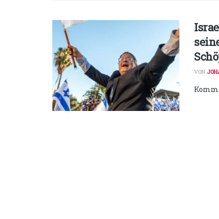
Isra
sein
Schö
VON
JOH
Kommen