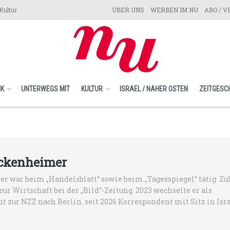
Kultur
ÜBER UNS
WERBEN IM NU
ABO / 
IK
UNTERWEGS MIT
KULTUR
ISRAEL / NAHER OSTEN
ZEITGESC
ockenheimer
 war beim „Handelsblatt“ sowie beim „Tagesspiegel“ tätig. Zu
r Wirtschaft bei der „Bild“-Zeitung. 2023 wechselte er als
 zur NZZ nach Berlin, seit 2026 Korrespondent mit Sitz in Isra