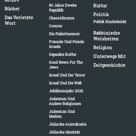
80 Jahre Zweite
Kultur
Bücher
Republik
Politik
Das Vorletzte
Chassidismus
Politik Kinderleicht
Wort
Comics
Rabbinische
Die Palästinenser
Weisheiten
Freunde Und Feinde
Israels
Religion
Gepackte Koffer
Unterwegs Mit
Good News For The
Zeitgeschichte
Jews
Israel Und Der Terror
Israel Und Die Welt
Jubiläumsjahr 2020
Judentum Und
Andere Religionen
Judentum Und
Medien
Jüdische Aristokratie
Jüdische Identität