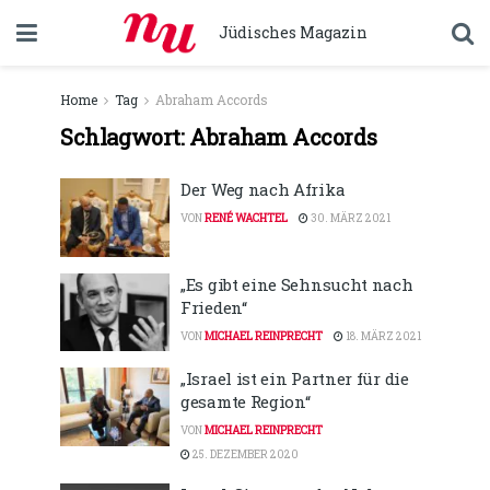
Jüdisches Magazin
Home
Tag
Abraham Accords
Schlagwort:
Abraham Accords
Der Weg nach Afrika
VON
RENÉ WACHTEL
30. MÄRZ 2021
„Es gibt eine Sehnsucht nach
Frieden“
VON
MICHAEL REINPRECHT
18. MÄRZ 2021
„Israel ist ein Partner für die
gesamte Region“
VON
MICHAEL REINPRECHT
25. DEZEMBER 2020