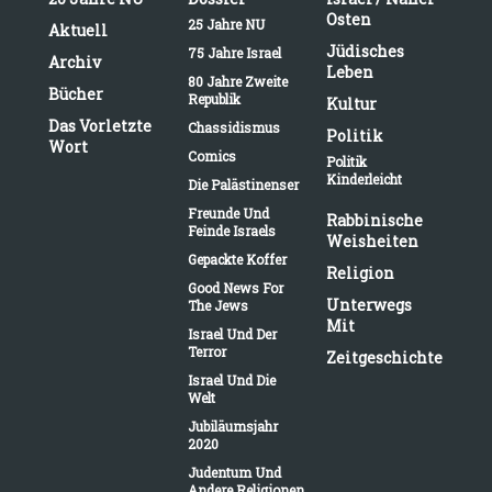
Osten
25 Jahre NU
Aktuell
Jüdisches
75 Jahre Israel
Archiv
Leben
80 Jahre Zweite
Bücher
Republik
Kultur
Das Vorletzte
Chassidismus
Politik
Wort
Comics
Politik
Kinderleicht
Die Palästinenser
Freunde Und
Rabbinische
Feinde Israels
Weisheiten
Gepackte Koffer
Religion
Good News For
Unterwegs
The Jews
Mit
Israel Und Der
Terror
Zeitgeschichte
Israel Und Die
Welt
Jubiläumsjahr
2020
Judentum Und
Andere Religionen