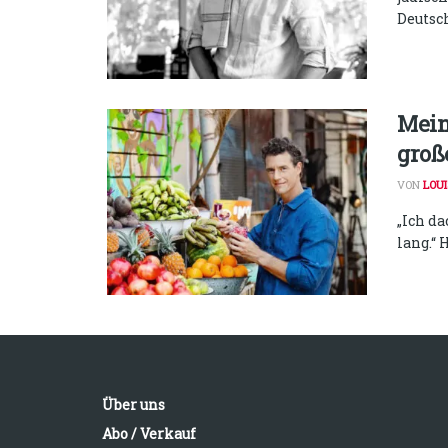
Deutsch
Mein
groß
VON
LOU
„Ich d
lang.“ 
Über uns
Abo / Verkauf