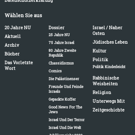
Datenschutzerklärung
Wählen Sie aus
20 Jahre NU
Dossier
Israel / Naher
Osten
25 Jahre NU
Aktuell
Jüdisches Leben
75 Jahre Israel
Archiv
80 Jahre Zweite
Kultur
Bücher
Republik
Politik
Das Vorletzte
Chassidismus
Politik Kinderleicht
Wort
Comics
Rabbinische
Die Palästinenser
Weisheiten
Freunde Und Feinde
Israels
Religion
Gepackte Koffer
Unterwegs Mit
Good News For The
Zeitgeschichte
Jews
Israel Und Der Terror
Israel Und Die Welt