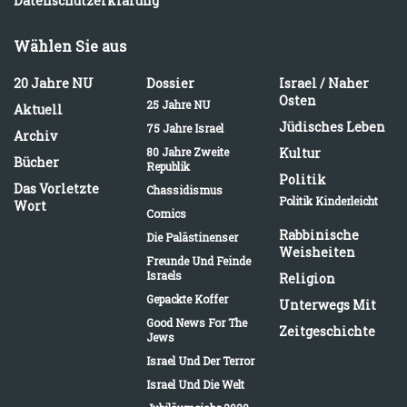
Datenschutzerklärung
Wählen Sie aus
20 Jahre NU
Dossier
Israel / Naher
Osten
25 Jahre NU
Aktuell
Jüdisches Leben
75 Jahre Israel
Archiv
80 Jahre Zweite
Kultur
Bücher
Republik
Politik
Das Vorletzte
Chassidismus
Politik Kinderleicht
Wort
Comics
Rabbinische
Die Palästinenser
Weisheiten
Freunde Und Feinde
Israels
Religion
Gepackte Koffer
Unterwegs Mit
Good News For The
Zeitgeschichte
Jews
Israel Und Der Terror
Israel Und Die Welt