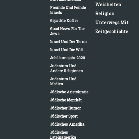
Weisheiten
Freunde Und Feinde
Israels
Religion
Gepackte Koffer
Unterwegs Mit
Good News For The
Zeitgeschichte
Jews
Israel Und Der Terror
Israel Und Die Welt
Jubiläumsjahr 2020
Judentum Und
Andere Religionen
Judentum Und
Medien
Jüdische Aristokratie
Jüdische Identität
Jüdischer Humor
Jüdischer Sport
Jüdisches Amerika
Jüdisches
Lateinamerika