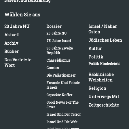
Datenschutzerklärung
Wählen Sie aus
20 Jahre NU
Dossier
Israel / Naher
Osten
25 Jahre NU
Aktuell
Jüdisches Leben
75 Jahre Israel
Archiv
80 Jahre Zweite
Kultur
Bücher
Republik
Politik
Das Vorletzte
Chassidismus
Politik Kinderleicht
Wort
Comics
Rabbinische
Die Palästinenser
Weisheiten
Freunde Und Feinde
Israels
Religion
Gepackte Koffer
Unterwegs Mit
Good News For The
Zeitgeschichte
Jews
Israel Und Der Terror
Israel Und Die Welt