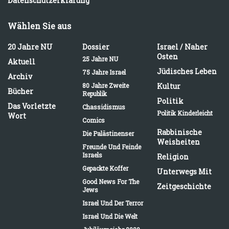
Datenschutzerklärung
Wählen Sie aus
20 Jahre NU
Dossier
Israel / Naher
Osten
25 Jahre NU
Aktuell
Jüdisches Leben
75 Jahre Israel
Archiv
80 Jahre Zweite
Kultur
Bücher
Republik
Politik
Das Vorletzte
Chassidismus
Politik Kinderleicht
Wort
Comics
Rabbinische
Die Palästinenser
Weisheiten
Freunde Und Feinde
Israels
Religion
Gepackte Koffer
Unterwegs Mit
Good News For The
Zeitgeschichte
Jews
Israel Und Der Terror
Israel Und Die Welt