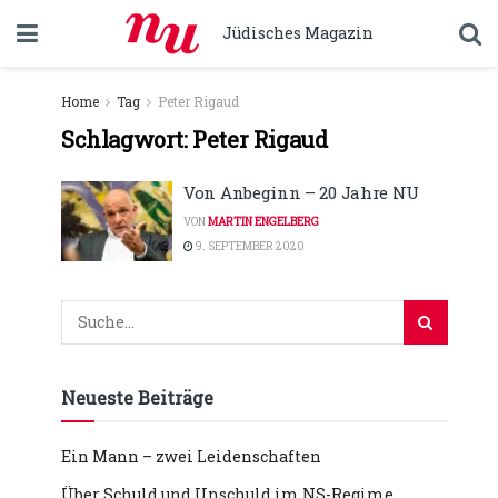
Jüdisches Magazin
Home
Tag
Peter Rigaud
Schlagwort:
Peter Rigaud
Von Anbeginn – 20 Jahre NU
VON
MARTIN ENGELBERG
9. SEPTEMBER 2020
Neueste Beiträge
Ein Mann – zwei Leidenschaften
Über Schuld und Unschuld im NS-Regime