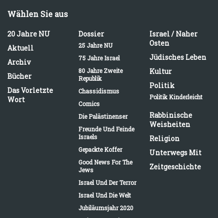
Wählen Sie aus
20 Jahre NU
Dossier
Israel / Naher
Osten
25 Jahre NU
Aktuell
Jüdisches Leben
75 Jahre Israel
Archiv
80 Jahre Zweite
Kultur
Bücher
Republik
Politik
Das Vorletzte
Chassidismus
Politik Kinderleicht
Wort
Comics
Rabbinische
Die Palästinenser
Weisheiten
Freunde Und Feinde
Israels
Religion
Gepackte Koffer
Unterwegs Mit
Good News For The
Zeitgeschichte
Jews
Israel Und Der Terror
Israel Und Die Welt
Jubiläumsjahr 2020