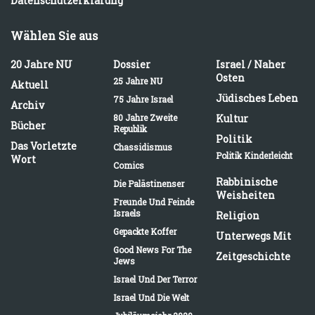
Datenschutzerklärung
Wählen Sie aus
20 Jahre NU
Dossier
Israel / Naher
Osten
25 Jahre NU
Aktuell
Jüdisches Leben
75 Jahre Israel
Archiv
80 Jahre Zweite
Kultur
Bücher
Republik
Politik
Das Vorletzte
Chassidismus
Politik Kinderleicht
Wort
Comics
Rabbinische
Die Palästinenser
Weisheiten
Freunde Und Feinde
Israels
Religion
Gepackte Koffer
Unterwegs Mit
Good News For The
Zeitgeschichte
Jews
Israel Und Der Terror
Israel Und Die Welt