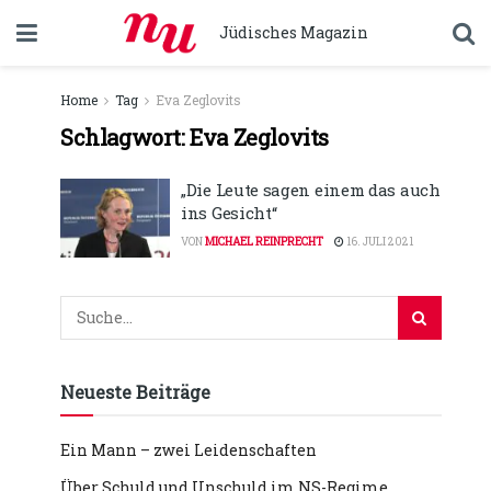
Jüdisches Magazin
Home
Tag
Eva Zeglovits
Schlagwort:
Eva Zeglovits
„Die Leute sagen einem das auch
ins Gesicht“
VON
MICHAEL REINPRECHT
16. JULI 2021
Neueste Beiträge
Ein Mann – zwei Leidenschaften
Über Schuld und Unschuld im NS-Regime