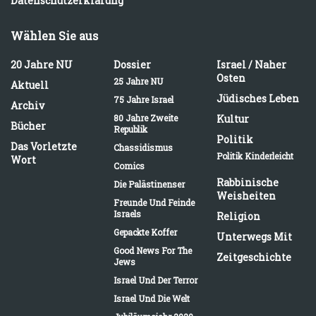
Datenschutzerklärung
Wählen Sie aus
20 Jahre NU
Dossier
Israel / Naher
Osten
25 Jahre NU
Aktuell
Jüdisches Leben
75 Jahre Israel
Archiv
80 Jahre Zweite
Kultur
Bücher
Republik
Politik
Das Vorletzte
Chassidismus
Politik Kinderleicht
Wort
Comics
Rabbinische
Die Palästinenser
Weisheiten
Freunde Und Feinde
Israels
Religion
Gepackte Koffer
Unterwegs Mit
Good News For The
Zeitgeschichte
Jews
Israel Und Der Terror
Israel Und Die Welt