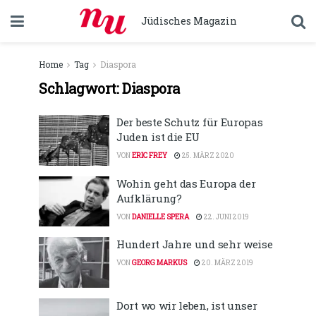
Jüdisches Magazin
Home
Tag
Diaspora
Schlagwort:
Diaspora
Der beste Schutz für Europas
Juden ist die EU
VON
ERIC FREY
25. MÄRZ 2020
Wohin geht das Europa der
Aufklärung?
VON
DANIELLE SPERA
22. JUNI 2019
Hundert Jahre und sehr weise
VON
GEORG MARKUS
20. MÄRZ 2019
Dort wo wir leben, ist unser