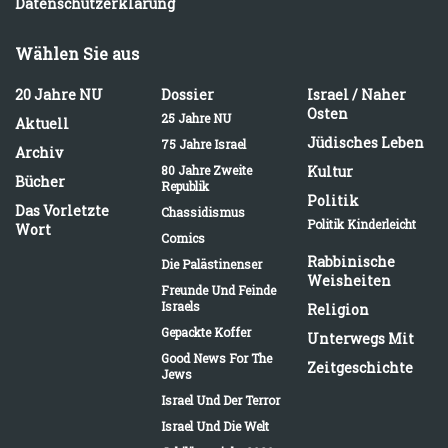
Datenschutzerklärung
Wählen Sie aus
20 Jahre NU
Dossier
Israel / Naher
Osten
25 Jahre NU
Aktuell
Jüdisches Leben
75 Jahre Israel
Archiv
80 Jahre Zweite
Kultur
Bücher
Republik
Politik
Das Vorletzte
Chassidismus
Politik Kinderleicht
Wort
Comics
Rabbinische
Die Palästinenser
Weisheiten
Freunde Und Feinde
Israels
Religion
Gepackte Koffer
Unterwegs Mit
Good News For The
Zeitgeschichte
Jews
Israel Und Der Terror
Israel Und Die Welt