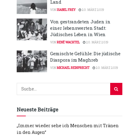
Land
VON
ISABEL FREY
20. MÄRZ 2019
Von gestrandeten Juden in
einer lebenswerten Stadt:
Jüdisches Leben in Wien
VON
RENÉ WACHTEL
20. MÄRZ 2019
Gemischte Gefühle: Die jüdische
Diaspora im Maghreb
VON
MICHAEL REINPRECHT
20. MÄRZ 2019
Neueste Beiträge
„Immer wieder sehe ich Menschen mit Tränen
in den Augen“