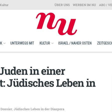
Kultur
ÜBER UNS
WERBEN IM NU
ABO / V
IK
UNTERWEGS MIT
KULTUR
ISRAEL / NAHER OSTEN
ZEITGESC
Juden in einer
t: Jüdisches Leben in
,
Dossier
,
Jüdisches Leben in der Diaspora