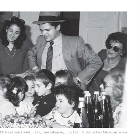
Chalake von David Liska, Tempelgasse, Juni 1981. © Jüdisches Museum Wien