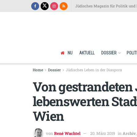
Jüdisches Magazin für Politik und 
NU
AKTUELL
DOSSIER
POLIT
Home
Dossier
Jüdisches Leben in der Diaspora
Von gestrandeten 
lebenswerten Stad
Wien
von
René Wachtel
20. März 2019
in
Archiv