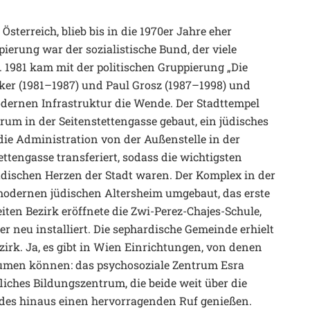
 Österreich, blieb bis in die 1970er Jahre eher
erung war der sozialistische Bund, der viele
 1981 kam mit der politischen Gruppierung „Die
ker (1981–1987) und Paul Grosz (1987–1998) und
ernen Infrastruktur die Wende. Der Stadttempel
m in der Seitenstettengasse gebaut, ein jüdisches
die Administration von der Außenstelle in der
ettengasse transferiert, sodass die wichtigsten
dischen Herzen der Stadt waren. Der Komplex in der
odernen jüdischen Altersheim umgebaut, das erste
iten Bezirk eröffnete die Zwi-Perez-Chajes-Schule,
er neu installiert. Die sephardische Gemeinde erhielt
rk. Ja, es gibt in Wien Einrichtungen, von denen
umen können: das psychosoziale Zentrum Esra
fliches Bildungszentrum, die beide weit über die
es hinaus einen hervorragenden Ruf genießen.