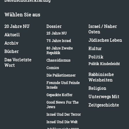
Datenschutzerklärung
Wählen Sie aus
20 Jahre NU
Dossier
Israel / Naher
Osten
25 Jahre NU
Aktuell
Jüdisches Leben
75 Jahre Israel
Archiv
80 Jahre Zweite
Kultur
Bücher
Republik
Politik
Das Vorletzte
Chassidismus
Politik Kinderleicht
Wort
Comics
Rabbinische
Die Palästinenser
Weisheiten
Freunde Und Feinde
Israels
Religion
Gepackte Koffer
Unterwegs Mit
Good News For The
Zeitgeschichte
Jews
Israel Und Der Terror
Israel Und Die Welt