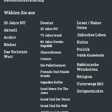
Datenschutzerklärung
Wählen Sie aus
20 Jahre NU
Dossier
Israel / Naher
Osten
25 Jahre NU
Aktuell
Jüdisches Leben
75 Jahre Israel
Archiv
80 Jahre Zweite
Kultur
Bücher
Republik
Politik
Das Vorletzte
Chassidismus
Politik Kinderleicht
Wort
Comics
Rabbinische
Die Palästinenser
Weisheiten
Freunde Und Feinde
Israels
Religion
Gepackte Koffer
Unterwegs Mit
Good News For The
Zeitgeschichte
Jews
Israel Und Der Terror
Israel Und Die Welt