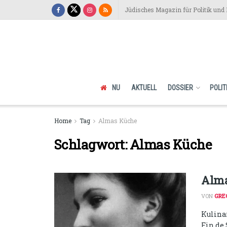
Jüdisches Magazin für Politik und 
NU
AKTUELL
DOSSIER
POLIT
Home
Tag
Almas Küche
Schlagwort:
Almas Küche
Alma
VON
GRE
Kulina
Fin de 