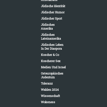
Jüdische Identität
Jüdischer Humor
Jüdischer Sport
Jüdisches
Amerika
Jüdisches
Lateinamerika
Jüdisches Leben
In Der Diaspora
Koscher & Co
Koscherer Sex
Medien Und Israel
Osteuropäisches
Judentum
Toleranz
Wahlen 2024
Wissenschaft
Wokeness