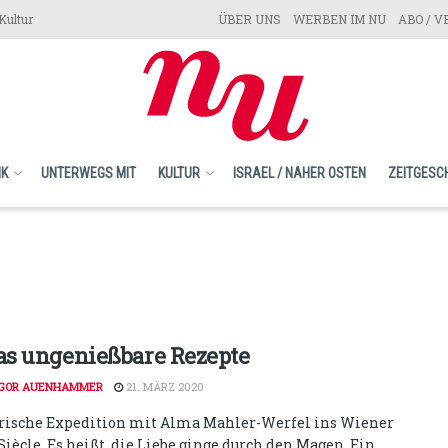
Kultur
ÜBER UNS
WERBEN IM NU
ABO / 
IK
UNTERWEGS MIT
KULTUR
ISRAEL / NAHER OSTEN
ZEITGESC
s ungenießbare Rezepte
GOR AUENHAMMER
21. MÄRZ 2020
rische Expedition mit Alma Mahler-Werfel ins Wiener
Siècle. Es heißt, die Liebe ginge durch den Magen. Ein