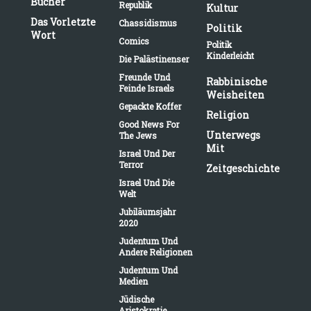
Bücher
Republik
Kultur
Das Vorletzte
Chassidismus
Politik
Wort
Comics
Politik
Kinderleicht
Die Palästinenser
Freunde Und
Rabbinische
Feinde Israels
Weisheiten
Gepackte Koffer
Religion
Good News For
Unterwegs
The Jews
Mit
Israel Und Der
Terror
Zeitgeschichte
Israel Und Die
Welt
Jubiläumsjahr
2020
Judentum Und
Andere Religionen
Judentum Und
Medien
Jüdische
Aristokratie