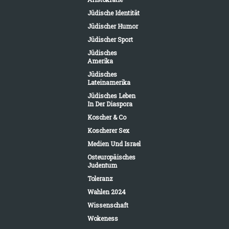
Jüdische Identität
Jüdischer Humor
Jüdischer Sport
Jüdisches
Amerika
Jüdisches
Lateinamerika
Jüdisches Leben
In Der Diaspora
Koscher & Co
Koscherer Sex
Medien Und Israel
Osteuropäisches
Judentum
Toleranz
Wahlen 2024
Wissenschaft
Wokeness