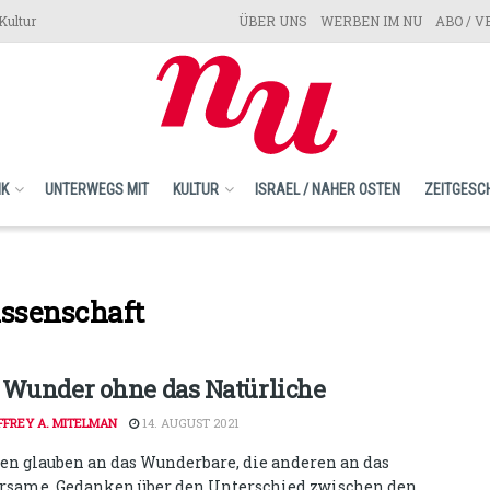
Kultur
ÜBER UNS
WERBEN IM NU
ABO / 
IK
UNTERWEGS MIT
KULTUR
ISRAEL / NAHER OSTEN
ZEITGESC
issenschaft
 Wunder ohne das Natürliche
FFREY A. MITELMAN
14. AUGUST 2021
nen glauben an das Wunderbare, die anderen an das
same. Gedanken über den Unterschied zwischen den