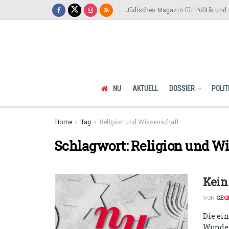
Jüdisches Magazin für Politik und 
NU
AKTUELL
DOSSIER
POLIT
Home
Tag
Religion und Wissenschaft
Schlagwort:
Religion und W
Kein
VON
GEO
Die ei
Wunder