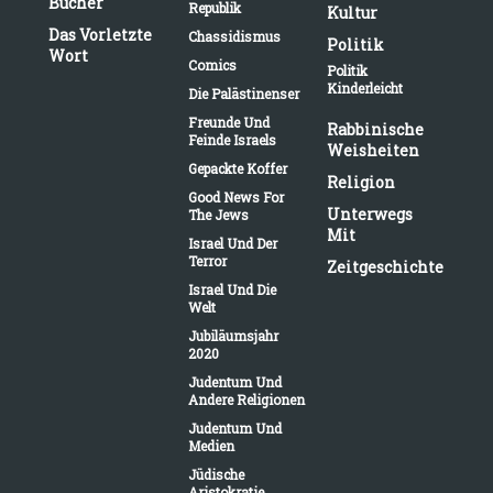
Bücher
Republik
Kultur
Das Vorletzte
Chassidismus
Politik
Wort
Comics
Politik
Kinderleicht
Die Palästinenser
Freunde Und
Rabbinische
Feinde Israels
Weisheiten
Gepackte Koffer
Religion
Good News For
Unterwegs
The Jews
Mit
Israel Und Der
Terror
Zeitgeschichte
Israel Und Die
Welt
Jubiläumsjahr
2020
Judentum Und
Andere Religionen
Judentum Und
Medien
Jüdische
Aristokratie