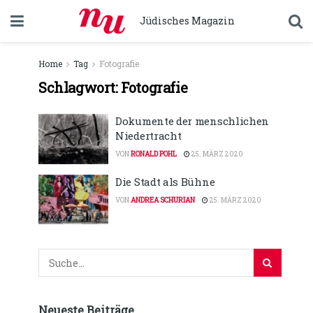
Jüdisches Magazin
Home
Tag
Fotografie
Schlagwort:
Fotografie
Dokumente der menschlichen
Niedertracht
VON
RONALD POHL
25. MÄRZ 2020
Die Stadt als Bühne
VON
ANDREA SCHURIAN
25. MÄRZ 2020
Neueste Beiträge