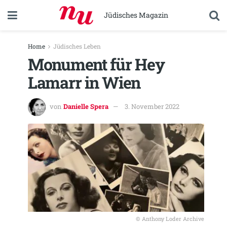
Jüdisches Magazin
Home
Jüdisches Leben
Monument für Hey
Lamarr in Wien
von
Danielle Spera
3. November 2022
© Anthony Loder Archive