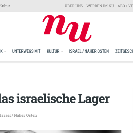
Kultur
ÜBER UNS
WERBEN IM NU
ABO / V
IK
UNTERWEGS MIT
KULTUR
ISRAEL / NAHER OSTEN
ZEITGESC
as israelische Lager
Israel / Naher Osten