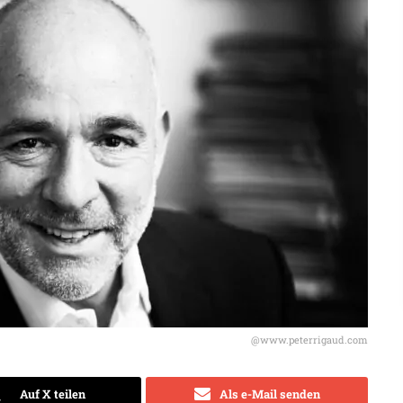
@www.peterrigaud.com
Auf X teilen
Als e-Mail senden