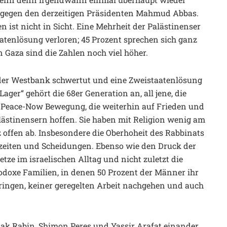
d gegen den derzeitigen Präsidenten Mahmud Abbas.
n ist nicht in Sicht. Eine Mehrheit der Palästinenser
atenlösung verloren; 45 Prozent sprechen sich ganz
 Gaza sind die Zahlen noch viel höher.
 der Westbank schwertut und eine Zweistaatenlösung
ager“ gehört die 68er Generation an, all jene, die
Peace-Now Bewegung, die weiterhin auf Frieden und
ästinensern hoffen. Sie haben mit Religion wenig am
 offen ab. Insbesondere die Oberhoheit des Rabbinats
zeiten und Scheidungen. Ebenso wie den Druck der
tze im israelischen Alltag und nicht zuletzt die
doxe Familien, in denen 50 Prozent der Männer ihr
ingen, keiner geregelten Arbeit nachgehen und auch
chak Rabin, Shimon Peres und Yassir Arafat einander