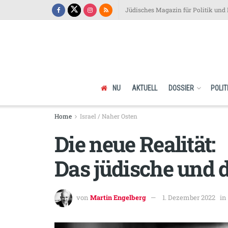
Jüdisches Magazin für Politik und 
NU
AKTUELL
DOSSIER
POLIT
Home
Israel / Naher Osten
Die neue Realität:
Das jüdische und d
von
Martin Engelberg
1. Dezember 2022
in