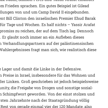
 Frieden sprachen. Ein gutes Beispiel ist Gilead
ndlungen von und um Camp David II eingebunden.
ent Bill Clinton den israelischen Premier Ehud Barak
für Tage und Wochen. Es half nichts – Yassir Arafat
romiss zu reichen, der auf dem Tisch lag. Dennoch
n. Er glaubt noch immer an ein Aufleben dieses
gen Verhandlungspartnern auf der palästinensischen
Wahlergebnisses fragt man sich, wie realistisch diese
he Lager und damit die Linke in der Defensive.
 Preise in Israel, insbesondere für das Wohnen und
er Linken. Groß geschrieben ist jedoch beispielsweise
nity, die Freigabe von Drogen und sonstige sozial-
nem Schimpfwort geworden. Von der einst stolzen und
ersten Jahrzehnte nach der Staatsgründung völlig
r Rest von gerade einmal vier der 120 Mandate, also