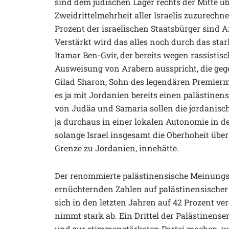
sind dem jüdischen Lager rechts der Mitte ü
Zweidrittelmehrheit aller Israelis zuzurechn
Prozent der israelischen Staatsbürger sind Ara
Verstärkt wird das alles noch durch das star
Itamar Ben-Gvir, der bereits wegen rassistisc
Ausweisung von Arabern ausspricht, die gegen
Gilad Sharon, Sohn des legendären Premiermi
es ja mit Jordanien bereits einen palästinen
von Judäa und Samaria sollen die jordanis
ja durchaus in einer lokalen Autonomie in d
solange Israel insgesamt die Oberhoheit über 
Grenze zu Jordanien, innehätte.
Der renommierte palästinensische Meinungsfo
ernüchternden Zahlen auf palästinensischer S
sich in den letzten Jahren auf 42 Prozent v
nimmt stark ab. Ein Drittel der Palästinen
und zur stimmenstärksten Partei machen, 