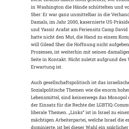
in Washington die Hände schüttelten und vom
Sher: Er war ganz unmittelbar in die Verha
Damals, im Jahr 2000, kasernierte US-Präsid
und Yassir Arafat am Feriensitz Camp David 
hatte nicht den Mut, die Hand zu einem Komp
will Gilead Sher die Hoffnung nicht aufgebe
Prozesses, ist weiterhin mit seinen damali
Seite in Kontakt. Nicht zuletzt aufgrund des 
Erwartung ist.
Auch gesellschaftspolitisch ist das israelisc
Sozialpolitische Themen wie die enorm hohen
Lebensmittel, sind keineswegs das Monopol d
der Einsatz für die Rechte der LGBTIQ-Commu
liberale Themen. „Links“ ist in Israel zu ei
mächtigen Arbeiterpartei, welche Israel die 
dominierte, ist bei dieser Wahl ein spärliche