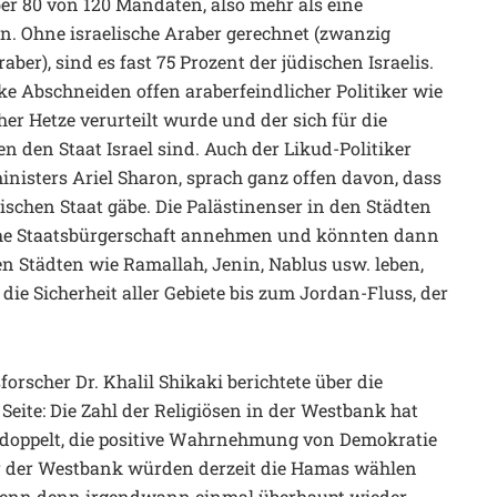
ber 80 von 120 Mandaten, also mehr als eine
en. Ohne israelische Araber gerechnet (zwanzig
ber), sind es fast 75 Prozent der jüdischen Israelis.
ke Abschneiden offen araberfeindlicher Politiker wie
her Hetze verurteilt wurde und der sich für die
 den Staat Israel sind. Auch der Likud-Politiker
nisters Ariel Sharon, sprach ganz offen davon, dass
sischen Staat gäbe. Die Palästinenser in den Städten
che Staatsbürgerschaft annehmen und könnten dann
en Städten wie Ramallah, Jenin, Nablus usw. leben,
die Sicherheit aller Gebiete bis zum Jordan-Fluss, der
rscher Dr. Khalil Shikaki berichtete über die
eite: Die Zahl der Religiösen in der Westbank hat
erdoppelt, die positive Wahrnehmung von Demokratie
ser der Westbank würden derzeit die Hamas wählen
wenn denn irgendwann einmal überhaupt wieder