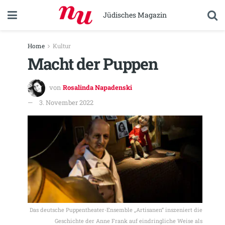
Jüdisches Magazin
Home
Kultur
Macht der Puppen
von
Rosalinda Napadenski
3. November 2022
Das deutsche Puppentheater-Ensemble „Artisanen“ inszeniert die
Geschichte der Anne Frank auf eindringliche Weise als