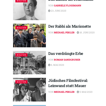
KULTUR
VON
GABRIELE FLOSSMANN
23. JUNI 2020
Der Rabbi als Marionette
KULTUR
VON
MICHAEL PEKLER
18. JUNI 2020
Das verdrängte Erbe
KULTUR
VON
ROMAN SANDGRUBER
6. MAI 2020
Jüdisches Filmfestival:
KULTUR
Leinwand statt Mauer
VON
MICHAEL PEKLER
5. MAI 2020