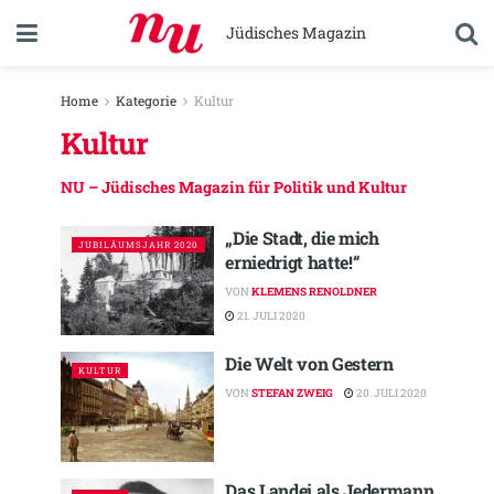
Jüdisches Magazin
Home
Kategorie
Kultur
Kultur
NU – Jüdisches Magazin für Politik und Kultur
„Die Stadt, die mich
JUBILÄUMSJAHR 2020
erniedrigt hatte!“
VON
KLEMENS RENOLDNER
21. JULI 2020
Die Welt von Gestern
KULTUR
VON
STEFAN ZWEIG
20. JULI 2020
Das Landei als Jedermann