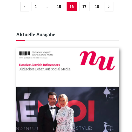
1
…
15
16
17
18
Aktuelle Ausgabe​