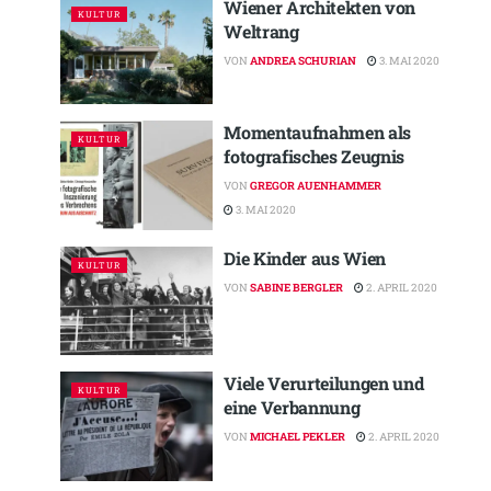
Wiener Architekten von
KULTUR
Weltrang
VON
ANDREA SCHURIAN
3. MAI 2020
Momentaufnahmen als
KULTUR
fotografisches Zeugnis
VON
GREGOR AUENHAMMER
3. MAI 2020
Die Kinder aus Wien
KULTUR
VON
SABINE BERGLER
2. APRIL 2020
Viele Verurteilungen und
KULTUR
eine Verbannung
VON
MICHAEL PEKLER
2. APRIL 2020