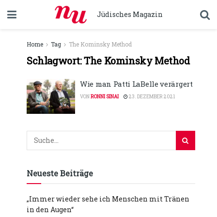
Jüdisches Magazin
Home
Tag
The Kominsky Method
Schlagwort:
The Kominsky Method
Wie man Patti LaBelle verärgert
VON
RONNI SINAI
23. DEZEMBER 2021
Neueste Beiträge
„Immer wieder sehe ich Menschen mit Tränen
in den Augen“