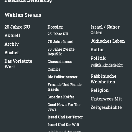
Datenschutzerklärung
Wählen Sie aus
20 Jahre NU
Dossier
Israel / Naher
Osten
25 Jahre NU
Aktuell
Jüdisches Leben
75 Jahre Israel
Archiv
80 Jahre Zweite
Kultur
Bücher
Republik
Politik
Das Vorletzte
Chassidismus
Politik Kinderleicht
Wort
Comics
Rabbinische
Die Palästinenser
Weisheiten
Freunde Und Feinde
Israels
Religion
Gepackte Koffer
Unterwegs Mit
Good News For The
Zeitgeschichte
Jews
Israel Und Der Terror
Israel Und Die Welt