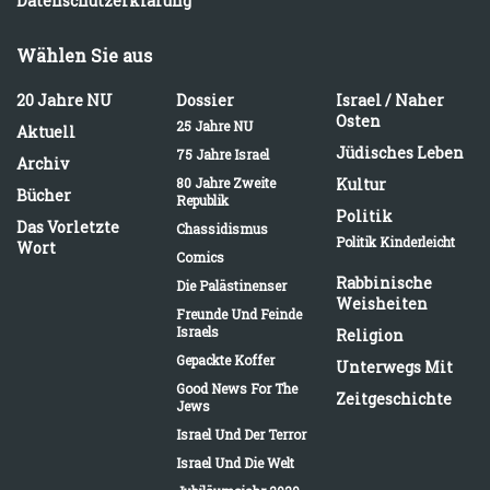
Datenschutzerklärung
Wählen Sie aus
20 Jahre NU
Dossier
Israel / Naher
Osten
25 Jahre NU
Aktuell
Jüdisches Leben
75 Jahre Israel
Archiv
80 Jahre Zweite
Kultur
Bücher
Republik
Politik
Das Vorletzte
Chassidismus
Politik Kinderleicht
Wort
Comics
Rabbinische
Die Palästinenser
Weisheiten
Freunde Und Feinde
Israels
Religion
Gepackte Koffer
Unterwegs Mit
Good News For The
Zeitgeschichte
Jews
Israel Und Der Terror
Israel Und Die Welt