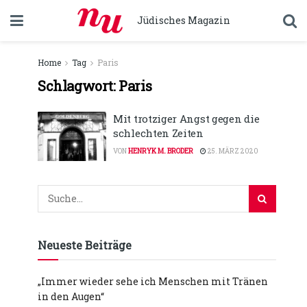
Jüdisches Magazin
Home
Tag
Paris
Schlagwort:
Paris
Mit trotziger Angst gegen die
schlechten Zeiten
VON
HENRYK M. BRODER
25. MÄRZ 2020
Neueste Beiträge
„Immer wieder sehe ich Menschen mit Tränen
in den Augen“