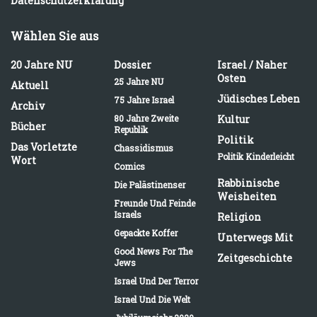
Datenschutzerklärung
Wählen Sie aus
20 Jahre NU
Dossier
Israel / Naher
Osten
25 Jahre NU
Aktuell
Jüdisches Leben
75 Jahre Israel
Archiv
80 Jahre Zweite
Kultur
Bücher
Republik
Politik
Das Vorletzte
Chassidismus
Politik Kinderleicht
Wort
Comics
Rabbinische
Die Palästinenser
Weisheiten
Freunde Und Feinde
Israels
Religion
Gepackte Koffer
Unterwegs Mit
Good News For The
Zeitgeschichte
Jews
Israel Und Der Terror
Israel Und Die Welt