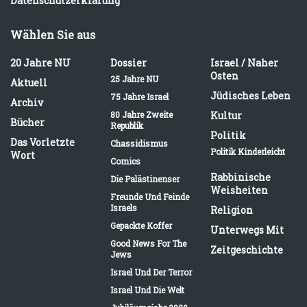
Datenschutzerklärung
Wählen Sie aus
20 Jahre NU
Dossier
Israel / Naher
Osten
25 Jahre NU
Aktuell
Jüdisches Leben
75 Jahre Israel
Archiv
80 Jahre Zweite
Kultur
Bücher
Republik
Politik
Das Vorletzte
Chassidismus
Politik Kinderleicht
Wort
Comics
Rabbinische
Die Palästinenser
Weisheiten
Freunde Und Feinde
Israels
Religion
Gepackte Koffer
Unterwegs Mit
Good News For The
Zeitgeschichte
Jews
Israel Und Der Terror
Israel Und Die Welt