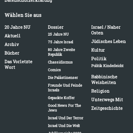
Datenschutzerklärung
Wählen Sie aus
20 Jahre NU
Dossier
Israel / Naher
Osten
25 Jahre NU
Aktuell
Jüdisches Leben
75 Jahre Israel
Archiv
80 Jahre Zweite
Kultur
Bücher
Republik
Politik
Das Vorletzte
Chassidismus
Politik Kinderleicht
Wort
Comics
Rabbinische
Die Palästinenser
Weisheiten
Freunde Und Feinde
Israels
Religion
Gepackte Koffer
Unterwegs Mit
Good News For The
Zeitgeschichte
Jews
Israel Und Der Terror
Israel Und Die Welt