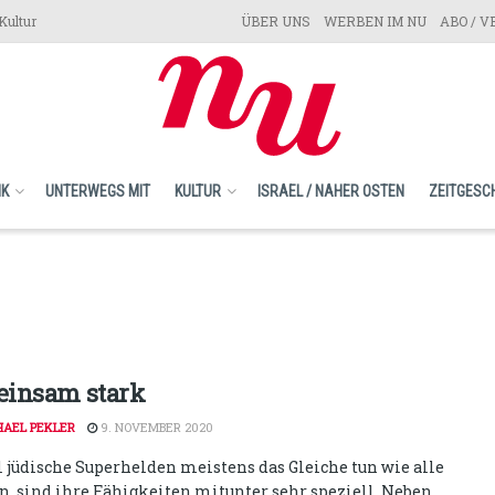
Kultur
ÜBER UNS
WERBEN IM NU
ABO / 
IK
UNTERWEGS MIT
KULTUR
ISRAEL / NAHER OSTEN
ZEITGESC
insam stark
HAEL PEKLER
9. NOVEMBER 2020
 jüdische Superhelden meistens das Gleiche tun wie alle
n, sind ihre Fähigkeiten mitunter sehr speziell. Neben