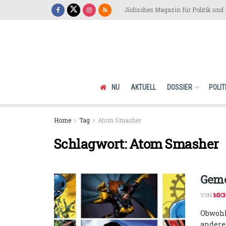
Jüdisches Magazin für Politik und 
NU
AKTUELL
DOSSIER
POLIT
Home
Tag
Atom Smasher
Schlagwort:
Atom Smasher
Geme
VON
MIC
Obwohl
andere