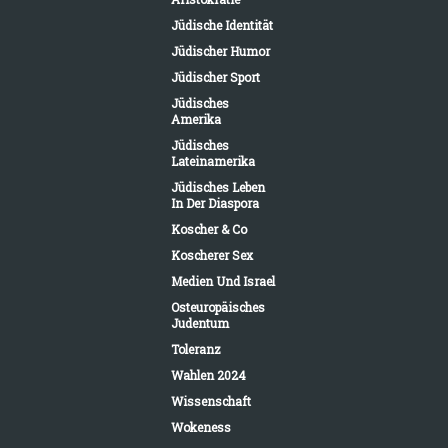
Jüdische Identität
Jüdischer Humor
Jüdischer Sport
Jüdisches
Amerika
Jüdisches
Lateinamerika
Jüdisches Leben
In Der Diaspora
Koscher & Co
Koscherer Sex
Medien Und Israel
Osteuropäisches
Judentum
Toleranz
Wahlen 2024
Wissenschaft
Wokeness