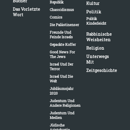
Bücher
Republik
Kultur
Das Vorletzte
Chassidismus
Politik
Wort
Comics
Politik
Kinderleicht
Die Palästinenser
Freunde Und
Rabbinische
Feinde Israels
Weisheiten
Gepackte Koffer
Religion
Good News For
Unterwegs
The Jews
Mit
Israel Und Der
Terror
Zeitgeschichte
Israel Und Die
Welt
Jubiläumsjahr
2020
Judentum Und
Andere Religionen
Judentum Und
Medien
Jüdische
Aristokratie