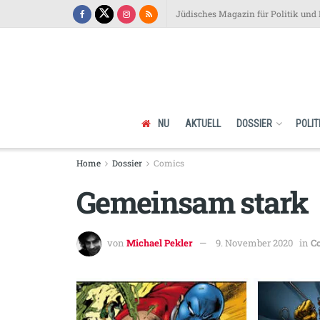
Jüdisches Magazin für Politik und 
NU
AKTUELL
DOSSIER
POLIT
Home
Dossier
Comics
Gemeinsam stark
von
Michael Pekler
9. November 2020
in
C