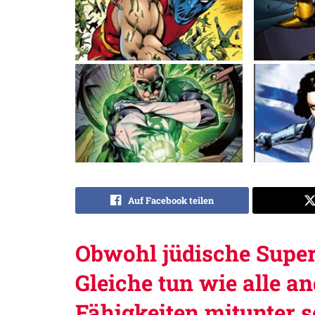
Auf Facebook teilen
Obwohl jüdische Super
Gleiche tun wie alle an
Fähigkeiten mitunter s