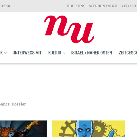
Kultur
ÜBER UNS
WERBEN IM NU
ABO / V
IK
UNTERWEGS MIT
KULTUR
ISRAEL / NAHER OSTEN
ZEITGESC
omics
,
Dossier