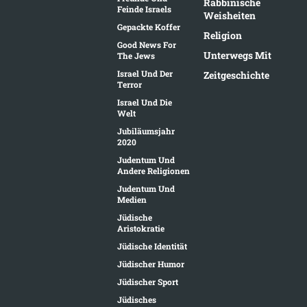
Rabbinische
Feinde Israels
Weisheiten
Gepackte Koffer
Religion
Good News For
Unterwegs Mit
The Jews
Israel Und Der
Zeitgeschichte
Terror
Israel Und Die
Welt
Jubiläumsjahr
2020
Judentum Und
Andere Religionen
Judentum Und
Medien
Jüdische
Aristokratie
Jüdische Identität
Jüdischer Humor
Jüdischer Sport
Jüdisches