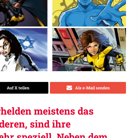
Auf X teilen
Als e-Mail senden
helden meistens das
deren, sind ihre
ehr speziell. Neben dem