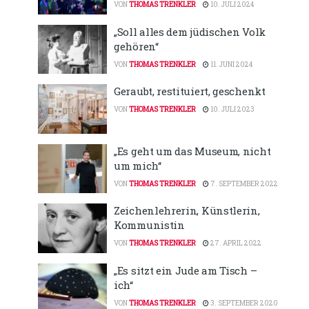
VON
THOMAS TRENKLER
10. JULI 2024
„Soll alles dem jüdischen Volk
gehören“
VON
THOMAS TRENKLER
11. JUNI 2024
Geraubt, restituiert, geschenkt
VON
THOMAS TRENKLER
10. JULI 2023
„Es geht um das Museum, nicht
um mich“
VON
THOMAS TRENKLER
7. SEPTEMBER 2022
Zeichenlehrerin, Künstlerin,
Kommunistin
VON
THOMAS TRENKLER
27. APRIL 2022
„Es sitzt ein Jude am Tisch –
ich“
VON
THOMAS TRENKLER
3. SEPTEMBER 2020