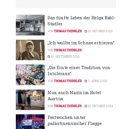
Das fünfte Leben der Helga Rabl-
Stadler
VON
THOMAS TRENKLER
16. OKTOBER 2025
„Ich wollte im Schnee erfrieren“
VON
THOMAS TRENKLER
10. SEPTEMBER 2025
„Die Ernte einer Tradition von
Intoleranz“
VON
THOMAS TRENKLER
7. APRIL 2025
Nun auch Nazis im Hotel
Austria
VON
THOMAS TRENKLER
28. OKTOBER 2024
Festwochen unter
palästinensischer Flagge