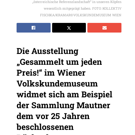
„österreichische Referenzlandschaft“ in unseren Köpfen
wesentlich mitgeprägt haben. FOTO: KOLLEKTIV
FISCHKA/KRAMAR©VOLKSKUNDEMUSEUM WIEN
Die Ausstellung
„Gesammelt um jeden
Preis!“ im Wiener
Volkskundemuseum
widmet sich am Beispiel
der Sammlung Mautner
dem vor 25 Jahren
beschlossenen