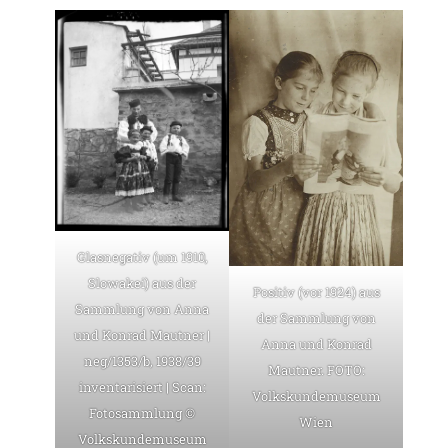
Glasnegativ (um 1910,
Slowakei) aus der
Positiv (vor 1924) aus
Sammlung von Anna
der Sammlung von
und Konrad Mautner |
Anna und Konrad
neg/1353/b, 1938/39
Mautner. FOTO:
inventarisiert | Scan:
Volkskundemuseum
Fotosammlung ©
Wien
Volkskundemuseum