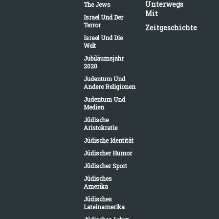
Unterwegs
The Jews
Mit
Israel Und Der
Terror
Zeitgeschichte
Israel Und Die
Welt
Jubiläumsjahr
2020
Judentum Und
Andere Religionen
Judentum Und
Medien
Jüdische
Aristokratie
Jüdische Identität
Jüdischer Humor
Jüdischer Sport
Jüdisches
Amerika
Jüdisches
Lateinamerika