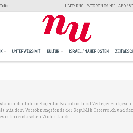
Kultur
ÜBER UNS
WERBEN IM NU
ABO / 
IK
UNTERWEGS MIT
KULTUR
ISRAEL / NAHER OSTEN
ZEITGESC
führer der Internetagentur Braintrust und Verleger zeitgesch
t mit dem Versöhnungsfonds der Republik Österreich und d
s österreichischen Widerstands.