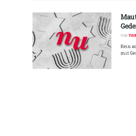
Maut
Gede
VON
THO
Kein a
mit Ge