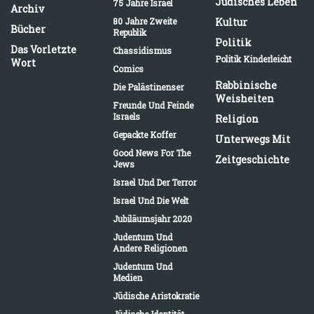
Jüdisches Leben
75 Jahre Israel
Archiv
80 Jahre Zweite
Kultur
Bücher
Republik
Politik
Das Vorletzte
Chassidismus
Politik Kinderleicht
Wort
Comics
Rabbinische
Die Palästinenser
Weisheiten
Freunde Und Feinde
Israels
Religion
Gepackte Koffer
Unterwegs Mit
Good News For The
Zeitgeschichte
Jews
Israel Und Der Terror
Israel Und Die Welt
Jubiläumsjahr 2020
Judentum Und
Andere Religionen
Judentum Und
Medien
Jüdische Aristokratie
Jüdische Identität