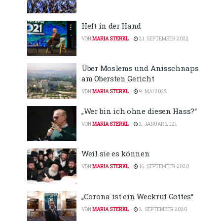
Heft in der Hand
VON
MARIA STERKL
21. SEPTEMBER 2022
Über Moslems und Anisschnaps
am Obersten Gericht
VON
MARIA STERKL
9. MAI 2022
„Wer bin ich ohne diesen Hass?“
VON
MARIA STERKL
2. JANUAR 2021
Weil sie es können
VON
MARIA STERKL
16. SEPTEMBER 2020
„Corona ist ein Weckruf Gottes“
VON
MARIA STERKL
2. SEPTEMBER 2020