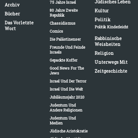
Jüdisches Leben
75 Jahre Israel
Archiv
80 Jahre Zweite
Kultur
Bücher
Republik
Politik
Das Vorletzte
Chassidismus
Politik Kinderleicht
Wort
Comics
Rabbinische
Die Palästinenser
Weisheiten
Freunde Und Feinde
Israels
Religion
Gepackte Koffer
Unterwegs Mit
Good News For The
Zeitgeschichte
Jews
Israel Und Der Terror
Israel Und Die Welt
Jubiläumsjahr 2020
Judentum Und
Andere Religionen
Judentum Und
Medien
Jüdische Aristokratie