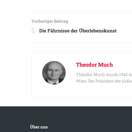
Vorheriger Beitrag
Die Fährnisse der Überlebenskunst
Theodor Much
Theodor Much wurde 1942 in
Wien. Der Präsident der jüd
Über uns