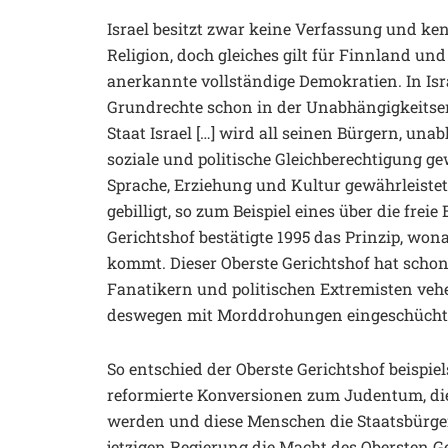
Israel besitzt zwar keine Verfassung und ke
Religion, doch gleiches gilt für Finnland u
anerkannte vollständige Demokratien. In Isra
Grundrechte schon in der Unabhängigkeitserkl
Staat Israel […] wird all seinen Bürgern, una
soziale und politische Gleichberechtigung ge
Sprache, Erziehung und Kultur gewährleist
gebilligt, so zum Beispiel eines über die fr
Gerichtshof bestätigte 1995 das Prinzip, wo
kommt. Dieser Oberste Gerichtshof hat schon
Fanatikern und politischen Extremisten veh
deswegen mit Morddrohungen eingeschüchte
So entschied der Oberste Gerichtshof beispie
reformierte Konversionen zum Judentum, die
werden und diese Menschen die Staatsbürge
jetzigen Regierung die Macht des Obersten Ger