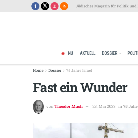
Jüdisches Magazin für Politik und 
NU
AKTUELL
DOSSIER
POLIT
Home
Dossier
75 Jahre Israel
Fast ein Wunder
von
Theodor Much
23. Mai 2023
in
75 Jahr