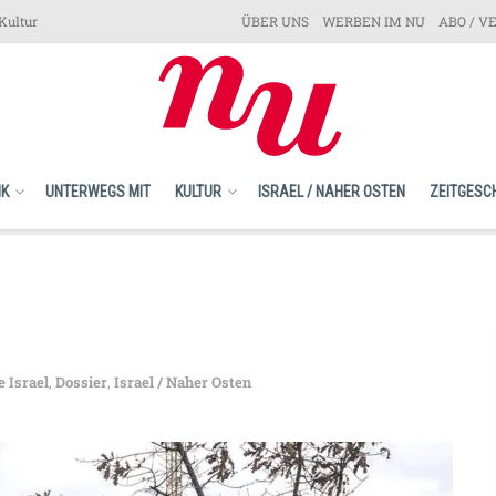
Kultur
ÜBER UNS
WERBEN IM NU
ABO / V
IK
UNTERWEGS MIT
KULTUR
ISRAEL / NAHER OSTEN
ZEITGESC
e Israel
,
Dossier
,
Israel / Naher Osten