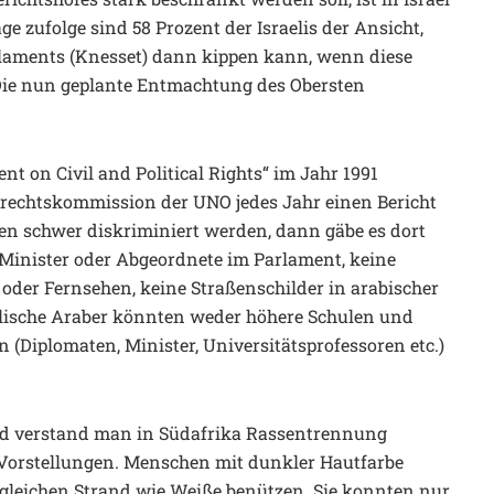
e zufolge sind 58 Prozent der Israelis der Ansicht,
arlaments (Knesset) dann kippen kann, wenn diese
Die nun geplante Entmachtung des Obersten
nt on Civil and Political Rights“ im Jahr 1991
nrechtskommission der UNO jedes Jahr einen Bericht
ten schwer diskriminiert werden, dann gäbe es dort
 Minister oder Abgeordnete im Parlament, keine
 oder Fernsehen, keine Straßenschilder in arabischer
elische Araber könnten weder höhere Schulen und
(Diplomaten, Minister, Universitätsprofessoren etc.)
heid verstand man in Südafrika Rassentrennung
 Vorstellungen. Menschen mit dunkler Hautfarbe
 gleichen Strand wie Weiße benützen. Sie konnten nur