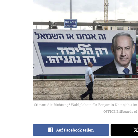
Stimmt die Richtung? Wahlplakate für Benjamin Netanjahu i
OFFICE Billboards of
Auf Facebook teilen