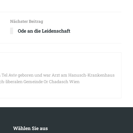
Nächster Beitrag
Ode an die Leidenschaft
 Tel Aviv geboren und war Arzt am Hanusch-Krankenhaus
isch-liberalen Gemeinde Or Chadasch Wien
Wählen Sie aus