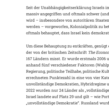
Seit der Unabhängigkeitserklärung Israels i
massiv angegriffen und oftmals schwer (und 
wird – insbesondere von autoritären Staate
werden – vorgeworfen, Kolonialpolitik zu be
oftmals behauptet, dass Israel kein demokrati
Um diese Behauptung zu entkräften, genügt e
der von der britischen Zeitschrift
The Econom
167 Ländern misst. Er wurde erstmals 2006 un
anhand fünf verschiedener Faktoren (Wahlp
Regierung, politische Teilhabe, politische Ku
errechneten Punktezahl in eine von vier Kate
unvollständige Demokratien, Hybridregime un
2022 wurden nur 24 Länder als „vollständige 
Israel landete auf Platz 29 und gilt – wie Port
„unvollständige Demokratie“. Russland wurde 