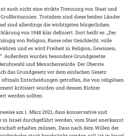
nnt auch nicht eine strikte Trennung von Staat und
nd Großbritannien. Trotzdem sind diese beiden Länder
el sind allerdings die wichtigsten bürgerlichen
ärung von 1948 klar definiert. Dort heißt es: „Der
bhängig von Religion, Rasse oder Geschlecht, volle
währen und es wird Freiheit in Religion, Gewissen,
et“. Außerdem wurden besondere Grundgesetze
eie Berufswahl und Menschenwürde. Der Oberste
nach das Grundgesetz vor dem einfachen Gesetz
 oftmals Entscheidungen getroffen, die von religiösen
ement kritisiert wurden und dessen Richter
rt werden sollten.
lsweise am 1. März 2021, dass konservative und
 in Israel durchgeführt werden, vom Staat anerkannt
rschaft erhalten müssen. Dass nach dem Willen der
ichtshofes stark beschränkt werden soll, ist in Israel