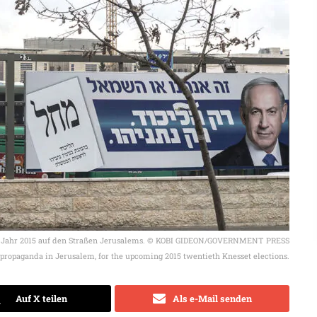
m Jahr 2015 auf den Straßen Jerusalems. © KOBI GIDEON/GOVERNMENT PRESS
 propaganda in Jerusalem, for the upcoming 2015 twentieth Knesset elections.
Auf X teilen
Als e-Mail senden