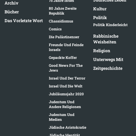
75 Jahre Israel
Archiv
80 Jahre Zweite
Kultur
Bücher
Republik
Politik
Das Vorletzte Wort
Chassidismus
Politik Kinderleicht
Comics
Rabbinische
Die Palästinenser
Weisheiten
Freunde Und Feinde
Israels
Religion
Gepackte Koffer
Unterwegs Mit
Good News For The
Zeitgeschichte
Jews
Israel Und Der Terror
Israel Und Die Welt
Jubiläumsjahr 2020
Judentum Und
Andere Religionen
Judentum Und
Medien
Jüdische Aristokratie
Jüdische Identität