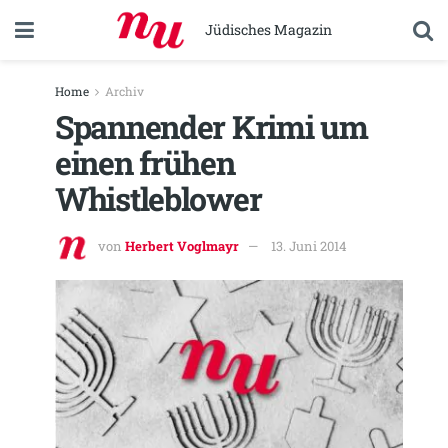
Jüdisches Magazin
Home
Archiv
Spannender Krimi um
einen frühen
Whistleblower
von
Herbert Voglmayr
13. Juni 2014