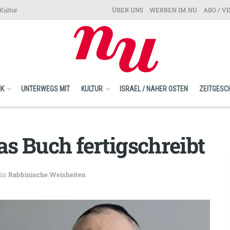
Kultur
ÜBER UNS
WERBEN IM NU
ABO / V
IK
UNTERWEGS MIT
KULTUR
ISRAEL / NAHER OSTEN
ZEITGESC
s Buch fertigschreibt
in
Rabbinische Weisheiten