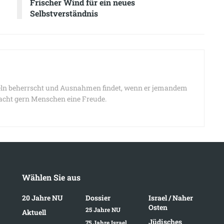
Frischer Wind für ein neues
Selbstverständnis
Regeln beherrscht und Ausnahmen findet, wenn er jemandem
macht gern Menschen eine Freude.
Wählen Sie aus
20 Jahre NU
Dossier
Israel / Naher
Osten
25 Jahre NU
Aktuell
Jüdisches
75 Jahre Israel