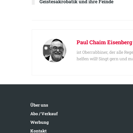
Geistesakrobatik und ihre Feinde
Paul Chaim Eisenberg
ist Oberrabbiner, der alle 
helfen will! Singt gern und 
Über uns
Abo / Verkauf
Werbung
Kontakt