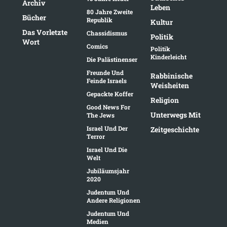
Archiv
Leben
80 Jahre Zweite
Bücher
Republik
Kultur
Das Vorletzte
Chassidismus
Politik
Wort
Comics
Politik
Kinderleicht
Die Palästinenser
Freunde Und
Rabbinische
Feinde Israels
Weisheiten
Gepackte Koffer
Religion
Good News For
Unterwegs Mit
The Jews
Israel Und Der
Zeitgeschichte
Terror
Israel Und Die
Welt
Jubiläumsjahr
2020
Judentum Und
Andere Religionen
Judentum Und
Medien