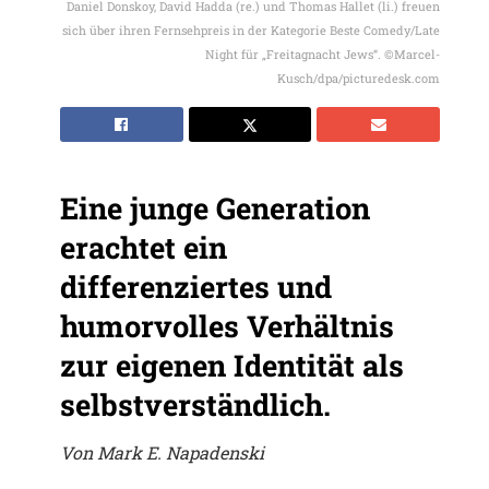
Daniel Donskoy, David Hadda (re.) und Thomas Hallet (li.) freuen
sich über ihren Fernsehpreis in der Kategorie Beste Comedy/Late
Night für „Freitagnacht Jews“. ©Marcel-
Kusch/dpa/picturedesk.com
Eine junge Generation
erachtet ein
differenziertes und
humorvolles Verhältnis
zur eigenen Identität als
selbstverständlich.
Von Mark E. Napadenski