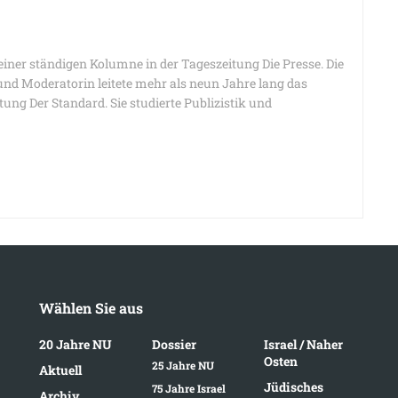
einer ständigen Kolumne in der Tageszeitung Die Presse. Die
nd Moderatorin leitete mehr als neun Jahre lang das
tung Der Standard. Sie studierte Publizistik und
Wählen Sie aus
20 Jahre NU
Dossier
Israel / Naher
Osten
25 Jahre NU
Aktuell
Jüdisches
75 Jahre Israel
Archiv