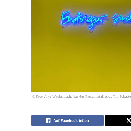
© Foto: Arye Wachsmuth; Aus der Rauminstallation "Im Schatt
Auf Facebook teilen