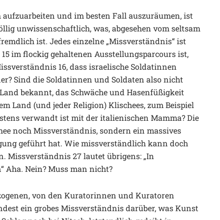
h aufzuarbeiten und im besten Fall auszuräumen, ist
 völlig unwissenschaftlich, was, abgesehen vom seltsam
emdlich ist. Jedes einzelne „Missverständnis“ ist
15 im flockig gehaltenen Ausstellungsparcours ist,
Missverständnis 16, dass israelische Soldatinnen
der? Sind die Soldatinnen und Soldaten also nicht
in Land bekannt, das Schwäche und Hasenfüßigkeit
dem Land (und jeder Religion) Klischees, zum Beispiel
gstens verwandt ist mit der italienischen Mamma? Die
hee noch Missverständnis, sondern ein massives
gung geführt hat. Wie missverständlich kann doch
. Missverständnis 27 lautet übrigens: „In
“ Aha. Nein? Muss man nicht?
ezogenen, von den Kuratorinnen und Kuratoren
indest ein grobes Missverständnis darüber, was Kunst