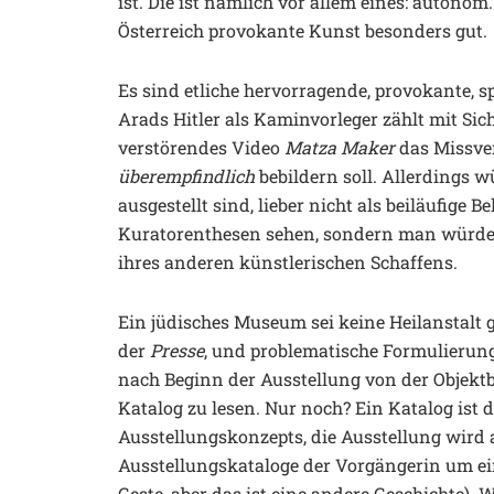
ist. Die ist nämlich vor allem eines: autonom.
Österreich provokante Kunst besonders gut.
Es sind etliche hervorragende, provokante, 
Arads Hitler als Kaminvorleger zählt mit Si
verstörendes Video
Matza Maker
das Missve
überempfindlich
bebildern soll. Allerdings
ausgestellt sind, lieber nicht als beiläufige 
Kuratorenthesen sehen, sondern man würde s
ihres anderen künstlerischen Schaffens.
Ein jüdisches Museum sei keine Heilanstalt
der
Presse
, und problematische Formulierung
nach Beginn der Ausstellung von der Objekt
Katalog zu lesen. Nur noch? Ein Katalog ist 
Ausstellungskonzepts, die Ausstellung wird a
Ausstellungskataloge der Vorgängerin um ei
Geste, aber das ist eine andere Geschichte)