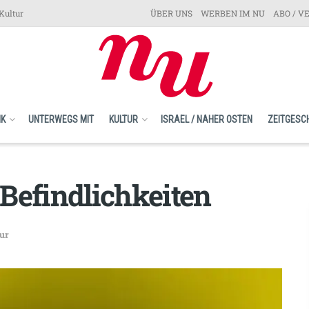
Kultur
ÜBER UNS
WERBEN IM NU
ABO / V
IK
UNTERWEGS MIT
KULTUR
ISRAEL / NAHER OSTEN
ZEITGESC
Befindlichkeiten
ur