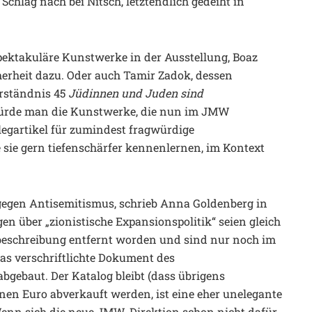
 Schlag nach bei Nitsch, letztendlich gedeiht in
spektakuläre Kunstwerke in der Ausstellung, Boaz
cherheit dazu. Oder auch Tamir Zadok, dessen
rständnis 45
Jüdinnen und Juden sind
 würde man die Kunstwerke, die nun im JMW
Belegartikel für zumindest fragwürdige
ie gern tiefenschärfer kennenlernen, im Kontext
 gegen Antisemitismus, schrieb Anna Goldenberg in
en über „zionistische Expansionspolitik“ seien gleich
beschreibung entfernt worden und sind nur noch im
das verschriftlichte Dokument des
bgebaut. Der Katalog bleibt (dass übrigens
nen Euro abverkauft werden, ist eine eher unelegante
. Wenn sich die neue JMW-Direktion schon nicht dafür