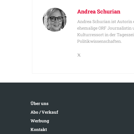
Andrea Schurian
Andrea Schurian ist Autorin 
ehemalige ORF Journalistin u
Kulturressort in der Tageszei
Politikwissenschaften.
Über uns
Abo / Verkauf
Werbung
Kontakt