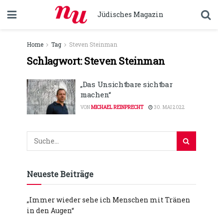
Jüdisches Magazin
Home
Tag
Steven Steinman
Schlagwort:
Steven Steinman
„Das Unsichtbare sichtbar
machen“
VON
MICHAEL REINPRECHT
30. MAI 2022
Neueste Beiträge
„Immer wieder sehe ich Menschen mit Tränen
in den Augen“