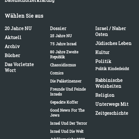
Datenschutzerklärung
Wählen Sie aus
20 Jahre NU
Dossier
Israel / Naher
Osten
25 Jahre NU
Aktuell
Jüdisches Leben
75 Jahre Israel
Archiv
80 Jahre Zweite
Kultur
Bücher
Republik
Politik
Das Vorletzte
Chassidismus
Politik Kinderleicht
Wort
Comics
Rabbinische
Die Palästinenser
Weisheiten
Freunde Und Feinde
Israels
Religion
Gepackte Koffer
Unterwegs Mit
Good News For The
Zeitgeschichte
Jews
Israel Und Der Terror
Israel Und Die Welt