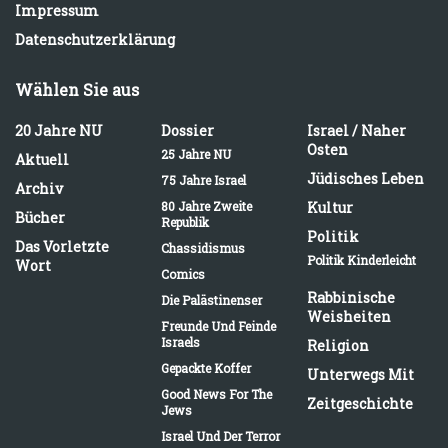
Impressum
Datenschutzerklärung
Wählen Sie aus
20 Jahre NU
Dossier
Israel / Naher
Osten
25 Jahre NU
Aktuell
Jüdisches Leben
75 Jahre Israel
Archiv
80 Jahre Zweite
Kultur
Bücher
Republik
Politik
Das Vorletzte
Chassidismus
Politik Kinderleicht
Wort
Comics
Rabbinische
Die Palästinenser
Weisheiten
Freunde Und Feinde
Israels
Religion
Gepackte Koffer
Unterwegs Mit
Good News For The
Zeitgeschichte
Jews
Israel Und Der Terror