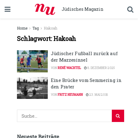
Jüdisches Magazin
Home
Tag
Hakoah
Schlagwort:
Hakoah
Jüdischer Fußball zurück auf
der Mazzesinsel
VON
RENÉ WACHTEL
8. DEZEMBER 2025
Eine Brücke vom Semmering in
den Prater
VON
FRITZ NEUMANN
23. MAI 2018
Neueste Beiträge