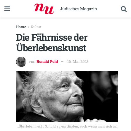
Jüdisches Magazin
Home
Kultur
Die Fährnisse der
Überlebenskunst
von
Ronald Pohl
16. Mai 2023
„Überleben heißt, Schuld zu empfinden, auch wenn man sich gar