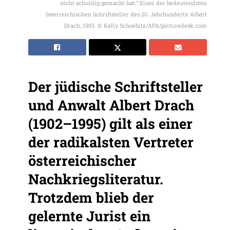
nicht schuldig gemacht hat.“ Einer der bedeutendsten
österreichischen Schriftsteller des 20. Jahrhunderts: Albert
Drach, 1993. © Kelly Schoebitz/APA/picturedesk.com
Der jüdische Schriftsteller
und Anwalt Albert Drach
(1902–1995) gilt als einer
der radikalsten Vertreter
österreichischer
Nachkriegsliteratur.
Trotzdem blieb der
gelernte Jurist ein