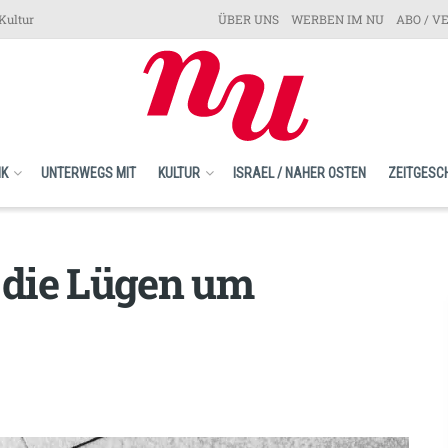
Kultur
ÜBER UNS
WERBEN IM NU
ABO / V
IK
UNTERWEGS MIT
KULTUR
ISRAEL / NAHER OSTEN
ZEITGESC
d die Lügen um