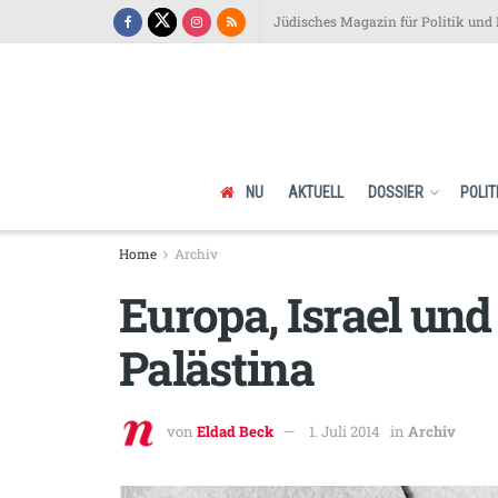
Jüdisches Magazin für Politik und 
NU
AKTUELL
DOSSIER
POLIT
Home
Archiv
Europa, Israel un
Palästina
von
Eldad Beck
1. Juli 2014
in
Archiv