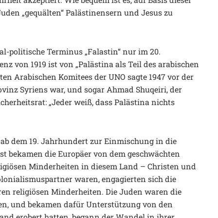
uden „gequälten“ Palästinensern und Jesus zu
al-politische Terminus „Falastin“ nur im 20.
nz von 1919 ist von „Palästina als Teil des arabischen
sten Arabischen Komitees der UNO sagte 1947 vor der
ovinz Syriens war, und sogar Ahmad Shuqeiri, der
cherheitsrat: „Jeder weiß, dass Palästina nichts
e ab dem 19. Jahrhundert zur Einmischung in die
 Erst bekamen die Europäer von dem geschwächten
ligiösen Minderheiten in diesem Land – Christen und
lonialismuspartner waren, engagierten sich die
ren religiösen Minderheiten. Die Juden waren die
erten, und bekamen dafür Unterstützung von den
Land erobert hatten, begann der Wandel in ihrer