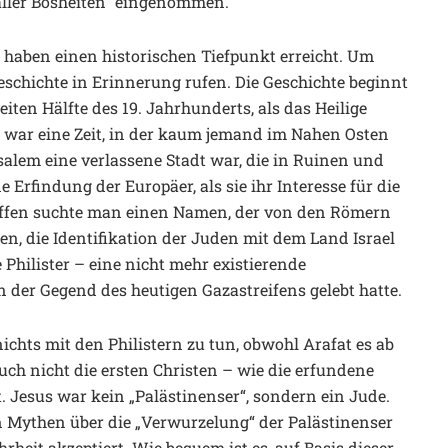
 aller Bosheiten“ eingenommen.
 haben einen historischen Tiefpunkt erreicht. Um
eschichte in Erinnerung rufen. Die Geschichte beginnt
iten Hälfte des 19. Jahrhunderts, als das Heilige
s war eine Zeit, in der kaum jemand im Nahen Osten
salem eine verlassene Stadt war, die in Ruinen und
 Erfindung der Europäer, als sie ihr Interesse für die
riffen suchte man einen Namen, der von den Römern
n, die Identifikation der Juden mit dem Land Israel
Philister – eine nicht mehr existierende
n der Gegend des heutigen Gazastreifens gelebt hatte.
ichts mit den Philistern zu tun, obwohl Arafat es ab
uch nicht die ersten Christen – wie die erfundene
. Jesus war kein „Palästinenser“, sondern ein Jude.
n Mythen über die „Verwurzelung“ der Palästinenser
rheit akzeptiert. Wie bequem ist es, auf Basis dieser