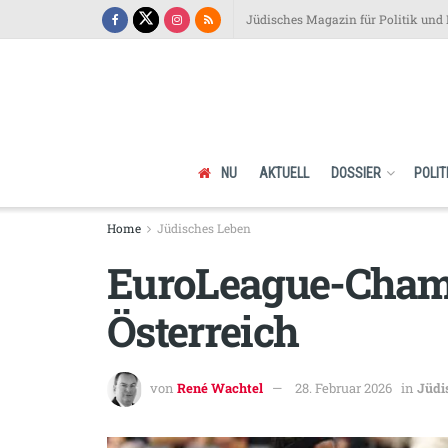
Jüdisches Magazin für Politik und 
NU
AKTUELL
DOSSIER
POLIT
Home
Jüdisches Leben
EuroLeague-Champ
Österreich
von
René Wachtel
28. Februar 2026
in
Jüdi