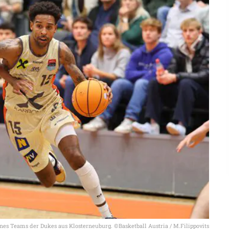
nes Teams der Dukes aus Klosterneuburg. ©Basketball Austria / M.Filippovits