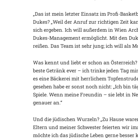
„Das ist mein letzter Einsatz im Profi-Basket
Dukes? „Weil der Anruf zur richtigen Zeit kam.
sich ergeben. Ich will außerdem in Wien Arc
Dukes-Management ermöglicht. Mit den Duke
reißen. Das Team ist sehr jung; ich will als 
Was kennt und liebt er schon an Österreich?
beste Getränk ever – ich trinke jeden Tag mi
es eine Bäckerei mit herrlichem Topfenstrude
gesehen habe er sonst noch nicht: „Ich bin 
Spiele. Wenn meine Freundin – sie lebt in N
genauer an.“
Und die jüdischen Wurzeln? „Zu Hause waren w
Eltern und meiner Schwester feierten wir im
möchte ich das jüdische Leben gerne besser 