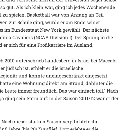
 so gut. Als ich klein war, ging ich jedes Wochenende
 zu spielen. Basketball war von Anfang an Teil
lven zur Schule ging, wurde er am Ende seiner
ngs im Bundesstaat New York gewählt. Der nächste
rginia Cavaliers (NCAA Division I). Der Sprung in die
er sich für eine Profikarriere im Ausland.
h 2010 unterschrieb Landesberg in Israel bei Maccabi
 jüdisch ist, erhielt er die israelische
s Legionär und konnte uneingeschränkt eingesetzt
ch hatte eine Wohnung direkt am Strand, dahinter die
e Leute immer freundlich. Das war einfach toll.“ Nach
ging sein Stern auf: In der Saison 2011/12 war er der
 Nach dieser starken Saison verpflichtete ihn
f Jahre (bis 2017) auflief. Dort erlebte er die