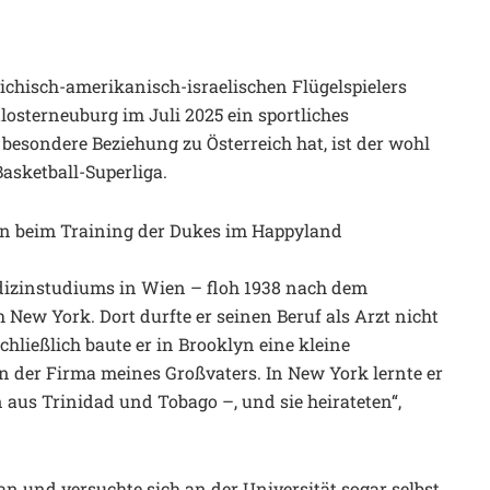
eichisch-amerikanisch-israelischen Flügelspielers
osterneuburg im Juli 2025 ein sportliches
 besondere Beziehung zu Österreich hat, ist der wohl
Basketball-Superliga.
en beim Training der Dukes im Happyland
dizinstudiums in Wien – floh 1938 nach dem
New York. Dort durfte er seinen Beruf als Arzt nicht
chließlich baute er in Brooklyn eine kleine
 in der Firma meines Großvaters. In New York lernte er
aus Trinidad und Tobago –, und sie heirateten“,
n und versuchte sich an der Universität sogar selbst