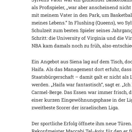
als Profispieler, „war aber anscheinend nicht
mit meinem Vater in den Park, um Basketball
meines Lebens.“ In Flushing (Queens), wo Sy
Schulzeit zum besten Spieler seines Jahrga
Schritt: die University of Virginia und die Vi
NBA kam damals noch zu früh, also entschied 
Ein Angebot aus Siena lag auf dem Tisch, doc
Haifa. Als das Management dort erfuhr, dass er
Staatsbürgerschaft – damit galt er nicht al
werden. „Haifa war fantastisch“, sagt er. „I
Carmel-Berge. Das Essen war immer frisch, di
einer kurzen Eingewöhnungsphase in der Liga 
zweitbeste Scorer der israelischen Liga.
Der sportliche Erfolg öffnete ihm neue Türen.
Rekordmeister Maccabi Tel-Aviv, für den er fün