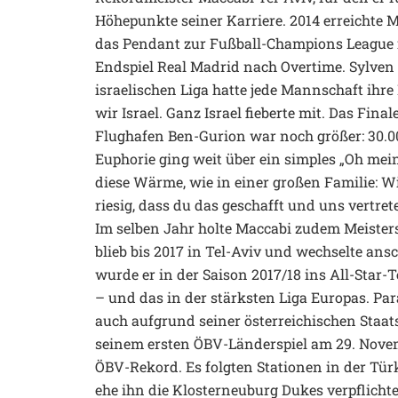
Höhepunkte seiner Karriere. 2014 erreichte 
das Pendant zur Fußball-Champions League 
Endspiel Real Madrid nach Overtime. Sylven w
israelischen Liga hatte jede Mannschaft ihre
wir Israel. Ganz Israel fieberte mit. Das Fin
Flughafen Ben-Gurion war noch größer: 30.000
Euphorie ging weit über ein simples „Oh mei
diese Wärme, wie in einer großen Familie: Wi
riesig, dass du das geschafft und uns vertret
Im selben Jahr holte Maccabi zudem Meisters
blieb bis 2017 in Tel-Aviv und wechselte ans
wurde er in der Saison 2017/18 ins All-Sta
– und das in der stärksten Liga Europas. Para
auch aufgrund seiner österreichischen Staats
seinem ersten ÖBV-Länderspiel am 29. Novemb
ÖBV-Rekord. Es folgten Stationen in der Türk
ehe ihn die Klosterneuburg Dukes verpflichte