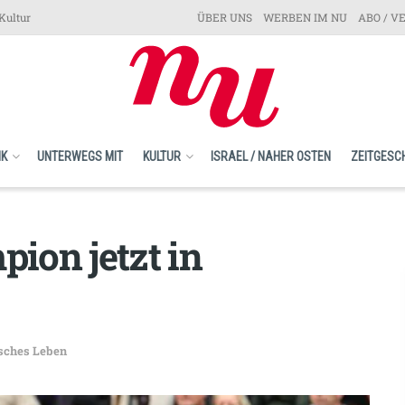
Kultur
ÜBER UNS
WERBEN IM NU
ABO / V
IK
UNTERWEGS MIT
KULTUR
ISRAEL / NAHER OSTEN
ZEITGESC
ion jetzt in
sches Leben