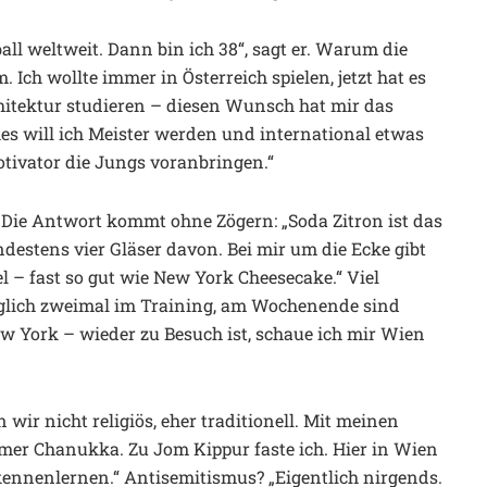
ball weltweit. Dann bin ich 38“, sagt er. Warum die
 Ich wollte immer in Österreich spielen, jetzt hat es
hitektur studieren – diesen Wunsch hat mir das
s will ich Meister werden und international etwas
Motivator die Jungs voranbringen.“
 Die Antwort kommt ohne Zögern: „Soda Zitron ist das
ndestens vier Gläser davon. Bei mir um die Ecke gibt
l – fast so gut wie New York Cheesecake.“ Viel
täglich zweimal im Training, am Wochenende sind
ew York – wieder zu Besuch ist, schaue ich mir Wien
ir nicht religiös, eher traditionell. Mit meinen
mer Chanukka. Zu Jom Kippur faste ich. Hier in Wien
kennenlernen.“ Antisemitismus? „Eigentlich nirgends.