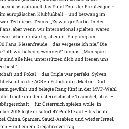
Maccabi sensationell das Final Four der EuroLeague –
im europäischen Klubfußball – und bezwang im
ar Teil dieses Teams. „Es war großartig. In der
 Fans, aber wenn wir international spielten, waren
ale war schon großartig, aber der Empfang am
 Fans, Riesenfreude – das vergesse ich nie.“ Die
n Gott, wir haben gewonnen!“ hinaus. „Man spürt
r sind alle hier, unterstützen dich und freuen uns
en hast.“
chaft und Pokal – das Triple war perfekt. Sylven
chließend in die ACB zu Estudiantes Madrid. Dort
r-Team gewählt und belegte Rang fünf in der MVP-Wahl
llel fragte ihn der österreichische Teamchef, ob er –
bürgerschaft – für Österreich spielen wolle. In
er 2018 legte er sofort 47 Punkte auf – bis heute
ei, China, Spanien, Saudi-Arabien und wieder Israel,
ten – mit einem Dreijahresvertrag.